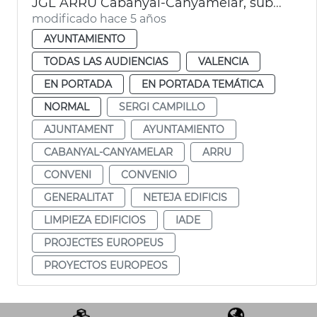
JGL ARRU Cabanyal-Canyamelar, subvenciones IDAE
modificado hace 5 años
AYUNTAMIENTO
TODAS LAS AUDIENCIAS
VALENCIA
EN PORTADA
EN PORTADA TEMÁTICA
NORMAL
SERGI CAMPILLO
AJUNTAMENT
AYUNTAMIENTO
CABANYAL-CANYAMELAR
ARRU
CONVENI
CONVENIO
GENERALITAT
NETEJA EDIFICIS
LIMPIEZA EDIFICIOS
IADE
PROJECTES EUROPEUS
PROYECTOS EUROPEOS