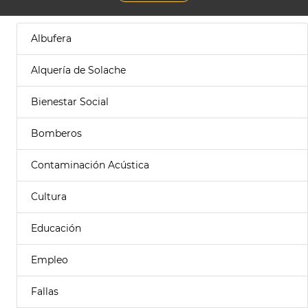
Albufera
Alquería de Solache
Bienestar Social
Bomberos
Contaminación Acústica
Cultura
Educación
Empleo
Fallas