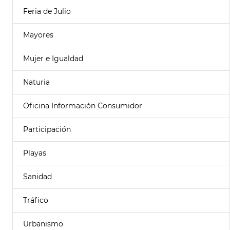
Feria de Julio
Mayores
Mujer e Igualdad
Naturia
Oficina Información Consumidor
Participación
Playas
Sanidad
Tráfico
Urbanismo