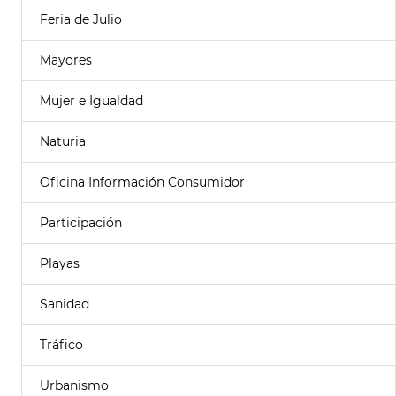
Feria de Julio
Mayores
Mujer e Igualdad
Naturia
Oficina Información Consumidor
Participación
Playas
Sanidad
Tráfico
Urbanismo