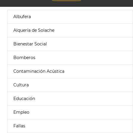
Albufera
Alquería de Solache
Bienestar Social
Bomberos
Contaminación Acústica
Cultura
Educación
Empleo
Fallas