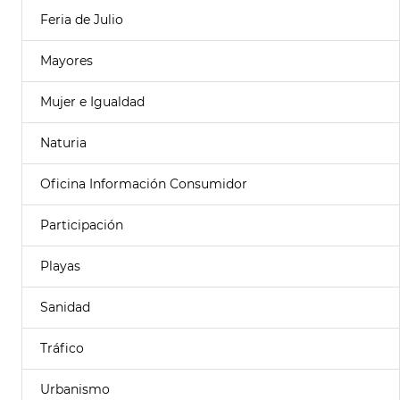
Feria de Julio
Mayores
Mujer e Igualdad
Naturia
Oficina Información Consumidor
Participación
Playas
Sanidad
Tráfico
Urbanismo