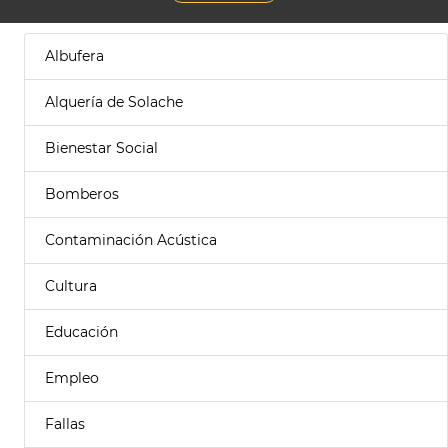
Albufera
Alquería de Solache
Bienestar Social
Bomberos
Contaminación Acústica
Cultura
Educación
Empleo
Fallas