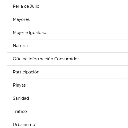
Feria de Julio
Mayores
Mujer e Igualdad
Naturia
Oficina Información Consumidor
Participación
Playas
Sanidad
Tráfico
Urbanismo