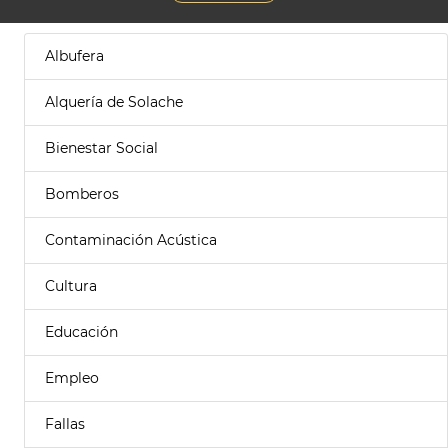
Albufera
Alquería de Solache
Bienestar Social
Bomberos
Contaminación Acústica
Cultura
Educación
Empleo
Fallas