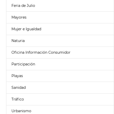
Feria de Julio
Mayores
Mujer e Igualdad
Naturia
Oficina Información Consumidor
Participación
Playas
Sanidad
Tráfico
Urbanismo