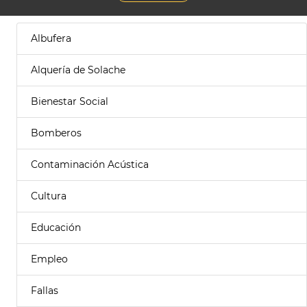
Albufera
Alquería de Solache
Bienestar Social
Bomberos
Contaminación Acústica
Cultura
Educación
Empleo
Fallas