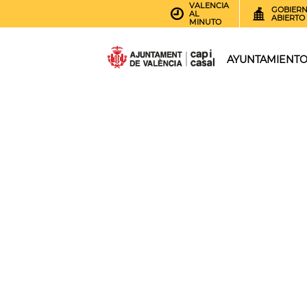
VALENCIA
GOBIER
AL
ABIERTO
MINUTO
AYUNTAMIENT