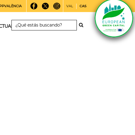
PPVALÈNCIA
VAL
CAS
CTUALIDAD