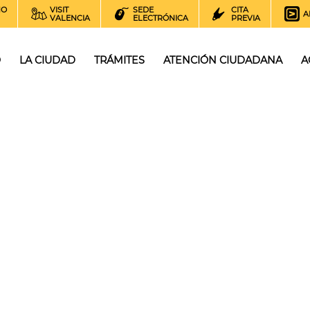
NO
VISIT
SEDE
CITA
A
VALENCIA
ELECTRÓNICA
PREVIA
O
LA CIUDAD
TRÁMITES
ATENCIÓN CIUDADANA
A