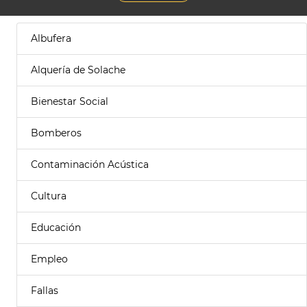
Albufera
Alquería de Solache
Bienestar Social
Bomberos
Contaminación Acústica
Cultura
Educación
Empleo
Fallas