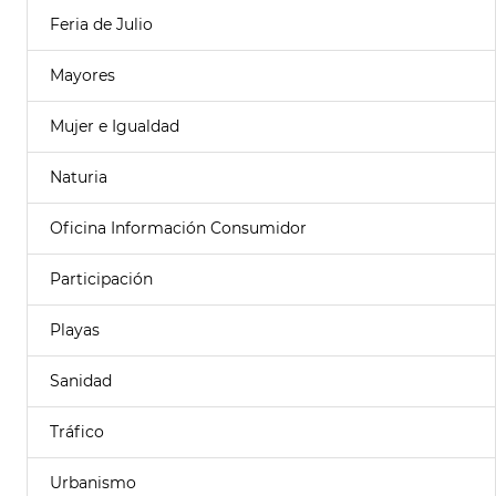
Feria de Julio
Mayores
Mujer e Igualdad
Naturia
Oficina Información Consumidor
Participación
Playas
Sanidad
Tráfico
Urbanismo