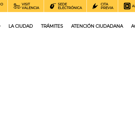
NO
VISIT
SEDE
CITA
A
VALENCIA
ELECTRÓNICA
PREVIA
O
LA CIUDAD
TRÁMITES
ATENCIÓN CIUDADANA
A