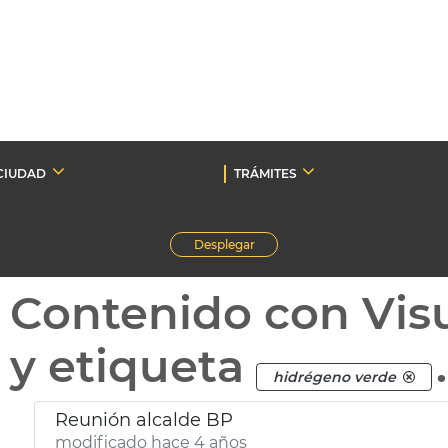
CIUDAD
TRÁMITES
Desplegar
Contenido con Vis
y etiqueta
.
hidrégeno verde
Reunión alcalde BP
modificado hace 4 años