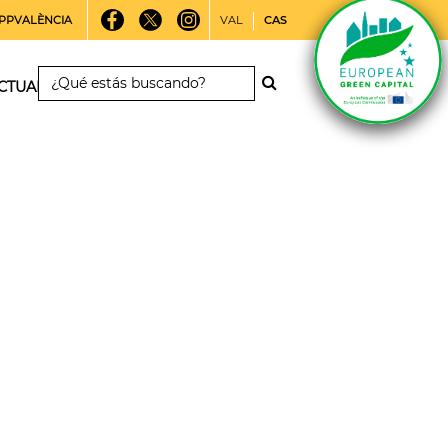
PPVALÈNCIA
VAL
CAS
CTUALIDAD