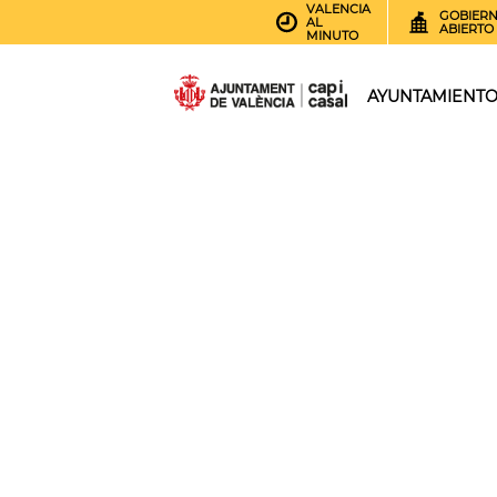
VALENCIA
GOBIER
AL
ABIERTO
MINUTO
AYUNTAMIENT