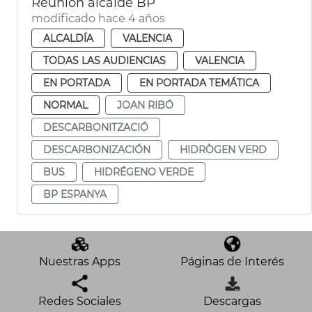
Reunión alcalde BP
modificado hace 4 años
ALCALDÍA
VALENCIA
TODAS LAS AUDIENCIAS
VALENCIA
EN PORTADA
EN PORTADA TEMÁTICA
NORMAL
JOAN RIBÓ
DESCARBONITZACIÓ
DESCARBONIZACIÓN
HIDRÒGEN VERD
BUS
HIDRÉGENO VERDE
BP ESPANYA
Nuestras Apps
Páginas de Interés
Redes Sociales
Descargas