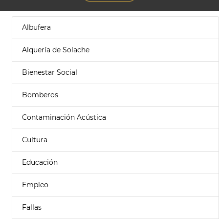
Albufera
Alquería de Solache
Bienestar Social
Bomberos
Contaminación Acústica
Cultura
Educación
Empleo
Fallas