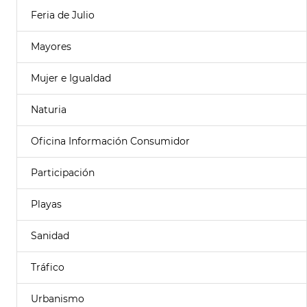
Feria de Julio
Mayores
Mujer e Igualdad
Naturia
Oficina Información Consumidor
Participación
Playas
Sanidad
Tráfico
Urbanismo