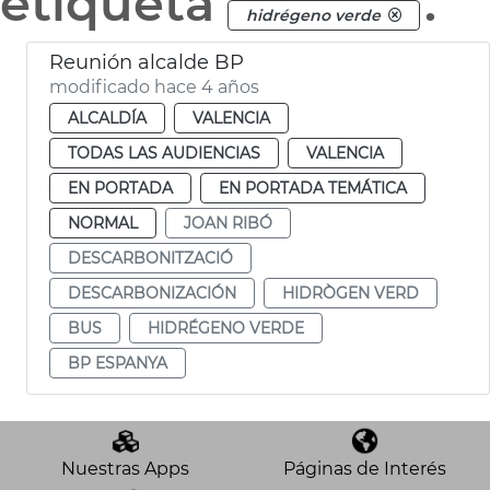
etiqueta
.
hidrégeno verde
Reunión alcalde BP
modificado hace 4 años
ALCALDÍA
VALENCIA
TODAS LAS AUDIENCIAS
VALENCIA
EN PORTADA
EN PORTADA TEMÁTICA
NORMAL
JOAN RIBÓ
DESCARBONITZACIÓ
DESCARBONIZACIÓN
HIDRÒGEN VERD
BUS
HIDRÉGENO VERDE
BP ESPANYA
Nuestras Apps
Páginas de Interés