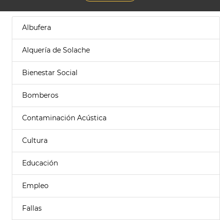
Albufera
Alquería de Solache
Bienestar Social
Bomberos
Contaminación Acústica
Cultura
Educación
Empleo
Fallas