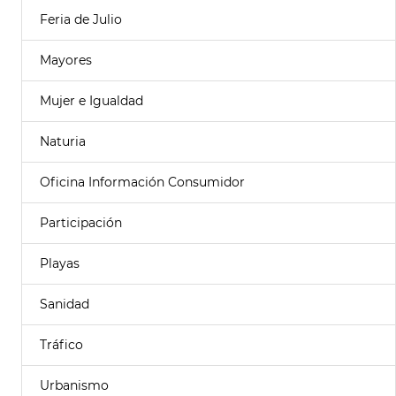
Feria de Julio
Mayores
Mujer e Igualdad
Naturia
Oficina Información Consumidor
Participación
Playas
Sanidad
Tráfico
Urbanismo