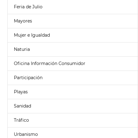
Feria de Julio
Mayores
Mujer e Igualdad
Naturia
Oficina Información Consumidor
Participación
Playas
Sanidad
Tráfico
Urbanismo