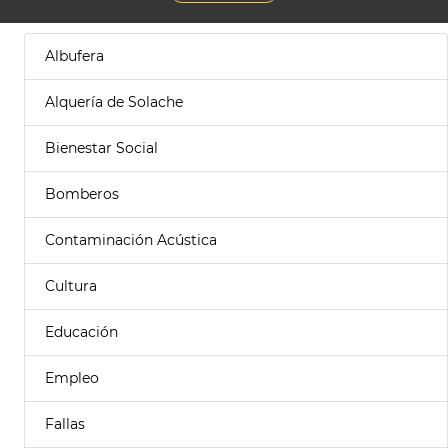
Albufera
Alquería de Solache
Bienestar Social
Bomberos
Contaminación Acústica
Cultura
Educación
Empleo
Fallas