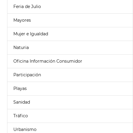
Feria de Julio
Mayores
Mujer e Igualdad
Naturia
Oficina Información Consumidor
Participación
Playas
Sanidad
Tráfico
Urbanismo