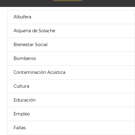
Albufera
Alquería de Solache
Bienestar Social
Bomberos
Contaminación Acústica
Cultura
Educación
Empleo
Fallas