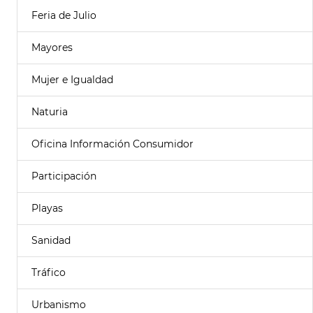
Feria de Julio
Mayores
Mujer e Igualdad
Naturia
Oficina Información Consumidor
Participación
Playas
Sanidad
Tráfico
Urbanismo