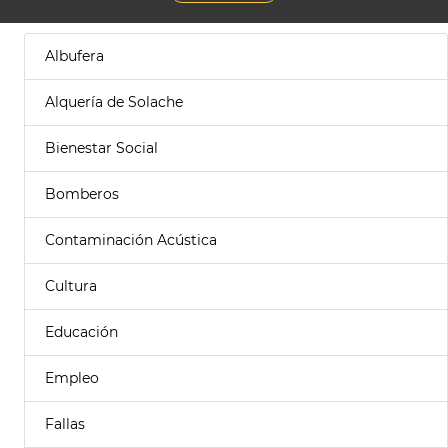
Albufera
Alquería de Solache
Bienestar Social
Bomberos
Contaminación Acústica
Cultura
Educación
Empleo
Fallas