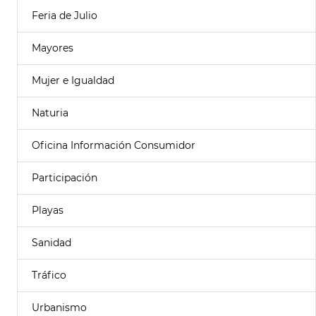
Feria de Julio
Mayores
Mujer e Igualdad
Naturia
Oficina Información Consumidor
Participación
Playas
Sanidad
Tráfico
Urbanismo