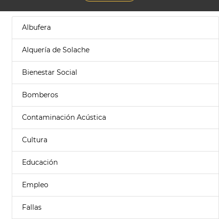
Albufera
Alquería de Solache
Bienestar Social
Bomberos
Contaminación Acústica
Cultura
Educación
Empleo
Fallas