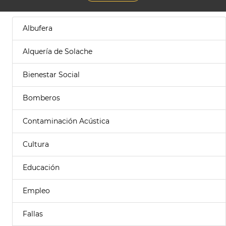
Albufera
Alquería de Solache
Bienestar Social
Bomberos
Contaminación Acústica
Cultura
Educación
Empleo
Fallas