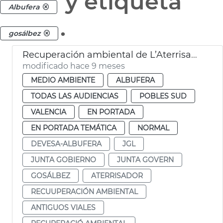
y etiqueta
Albufera
.
gosálbez
Recuperación ambiental de L’Aterrisador Devesa
modificado hace 9 meses
MEDIO AMBIENTE
ALBUFERA
TODAS LAS AUDIENCIAS
POBLES SUD
VALENCIA
EN PORTADA
EN PORTADA TEMÁTICA
NORMAL
DEVESA-ALBUFERA
JGL
JUNTA GOBIERNO
JUNTA GOVERN
GOSÁLBEZ
ATERRISADOR
RECUUPERACIÓN AMBIENTAL
ANTIGUOS VIALES