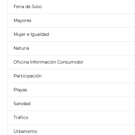
Feria de Julio
Mayores
Mujer e Igualdad
Naturia
Oficina Información Consumidor
Participación
Playas
Sanidad
Tráfico
Urbanismo