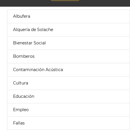
Albufera
Alquería de Solache
Bienestar Social
Bomberos
Contaminación Acústica
Cultura
Educación
Empleo
Fallas