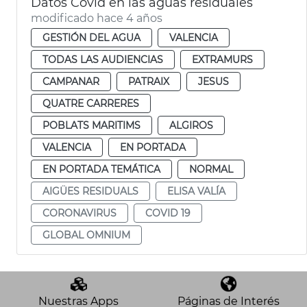
Datos Covid en las aguas residuales
modificado hace 4 años
GESTIÓN DEL AGUA
VALENCIA
TODAS LAS AUDIENCIAS
EXTRAMURS
CAMPANAR
PATRAIX
JESUS
QUATRE CARRERES
POBLATS MARITIMS
ALGIROS
VALENCIA
EN PORTADA
EN PORTADA TEMÁTICA
NORMAL
AIGÜES RESIDUALS
ELISA VALÍA
CORONAVIRUS
COVID 19
GLOBAL OMNIUM
Nuestras Apps
Páginas de Interés