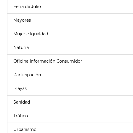
Feria de Julio
Mayores
Mujer e Igualdad
Naturia
Oficina Información Consumidor
Participación
Playas
Sanidad
Tráfico
Urbanismo