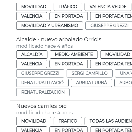
MOVILIDAD
TRÁFICO
VALENCIA VERDE
VALENCIA
EN PORTADA
EN PORTADA TE
MOVILIDAD Y URBANISMO
GIUSEPPE GREZZI
Alcalde - nuevo arbolado Orriols
modificado hace 4 años
ALCALDÍA
MEDIO AMBIENTE
MOVILIDAD
VALENCIA
EN PORTADA
EN PORTADA TE
GIUSEPPE GREZZI
SERGI CAMPILLO
UNA 
RENATURALITZACIÓ
ARBRAT URBÀ
ARBO
RENATURALIZACIÓN
Nuevos carriles bici
modificado hace 4 años
MOVILIDAD
TRÁFICO
TODAS LAS AUDIEN
VALENCIA
EN PORTADA
EN PORTADA TE