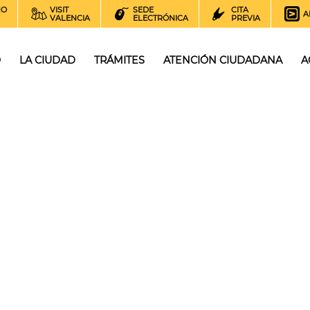
NO
VISIT
SEDE
CITA
A
VALENCIA
ELECTRÓNICA
PREVIA
O
LA CIUDAD
TRÁMITES
ATENCIÓN CIUDADANA
A