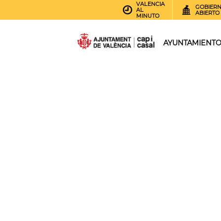
VALENCIA
GOBIER
AL
ABIERTO
MINUTO
AYUNTAMIENT