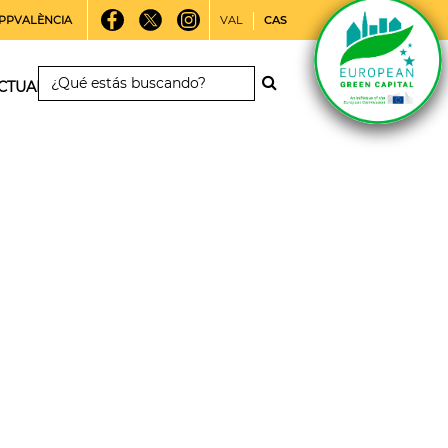
PPVALÈNCIA
VAL
CAS
CTUALIDAD