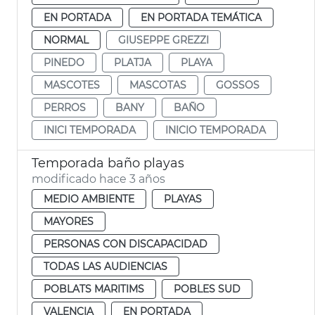
EN PORTADA
EN PORTADA TEMÁTICA
NORMAL
GIUSEPPE GREZZI
PINEDO
PLATJA
PLAYA
MASCOTES
MASCOTAS
GOSSOS
PERROS
BANY
BAÑO
INICI TEMPORADA
INICIO TEMPORADA
Temporada baño playas
modificado hace 3 años
MEDIO AMBIENTE
PLAYAS
MAYORES
PERSONAS CON DISCAPACIDAD
TODAS LAS AUDIENCIAS
POBLATS MARITIMS
POBLES SUD
VALENCIA
EN PORTADA