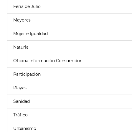
Feria de Julio
Mayores
Mujer e Igualdad
Naturia
Oficina Información Consumidor
Participación
Playas
Sanidad
Tráfico
Urbanismo