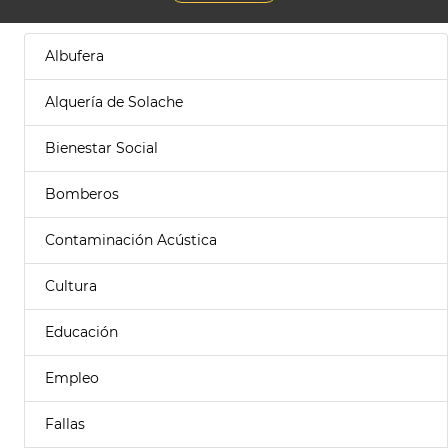
Albufera
Alquería de Solache
Bienestar Social
Bomberos
Contaminación Acústica
Cultura
Educación
Empleo
Fallas