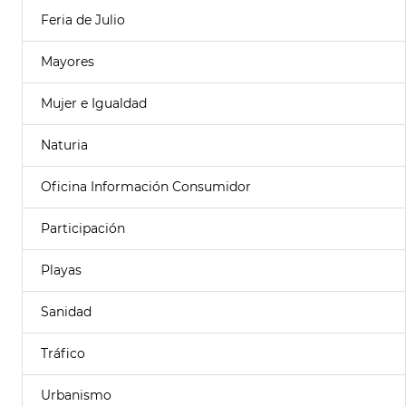
Feria de Julio
Mayores
Mujer e Igualdad
Naturia
Oficina Información Consumidor
Participación
Playas
Sanidad
Tráfico
Urbanismo