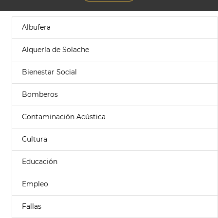
Albufera
Alquería de Solache
Bienestar Social
Bomberos
Contaminación Acústica
Cultura
Educación
Empleo
Fallas