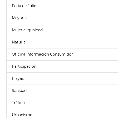
Feria de Julio
Mayores
Mujer e Igualdad
Naturia
Oficina Información Consumidor
Participación
Playas
Sanidad
Tráfico
Urbanismo