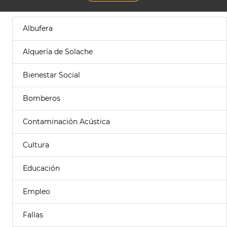
Albufera
Alquería de Solache
Bienestar Social
Bomberos
Contaminación Acústica
Cultura
Educación
Empleo
Fallas