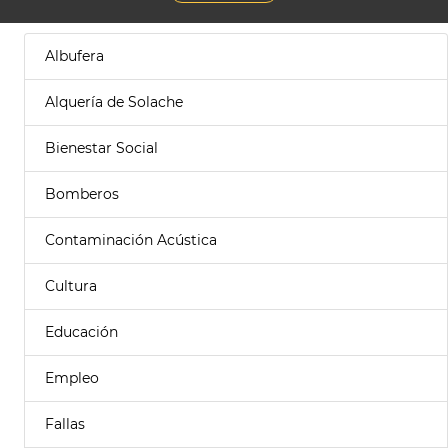
Albufera
Alquería de Solache
Bienestar Social
Bomberos
Contaminación Acústica
Cultura
Educación
Empleo
Fallas