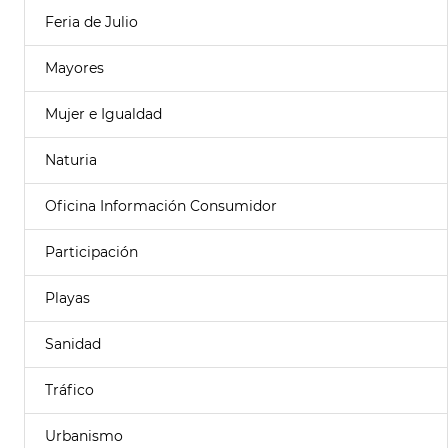
Feria de Julio
Mayores
Mujer e Igualdad
Naturia
Oficina Información Consumidor
Participación
Playas
Sanidad
Tráfico
Urbanismo