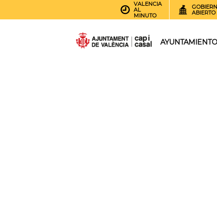
VALENCIA
GOBIER
AL
ABIERTO
MINUTO
AYUNTAMIENT