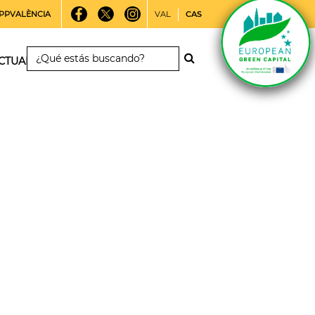
PPVALÈNCIA
VAL
CAS
CTUALIDAD