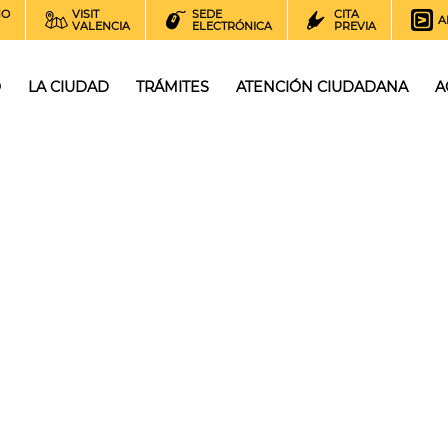
NO
VISIT
SEDE
CITA
A
VALENCIA
ELECTRÓNICA
PREVIA
O
LA CIUDAD
TRÁMITES
ATENCIÓN CIUDADANA
A