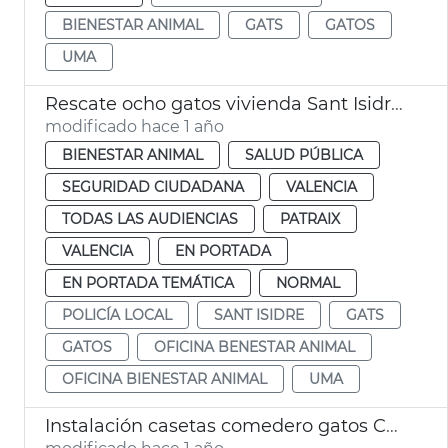
BIENESTAR ANIMAL
GATS
GATOS
UMA
Rescate ocho gatos vivienda Sant Isidre València
modificado hace 1 año
BIENESTAR ANIMAL
SALUD PÚBLICA
SEGURIDAD CIUDADANA
VALENCIA
TODAS LAS AUDIENCIAS
PATRAIX
VALENCIA
EN PORTADA
EN PORTADA TEMÁTICA
NORMAL
POLICÍA LOCAL
SANT ISIDRE
GATS
GATOS
OFICINA BENESTAR ANIMAL
OFICINA BIENESTAR ANIMAL
UMA
Instalación casetas comedero gatos Cementerio General València