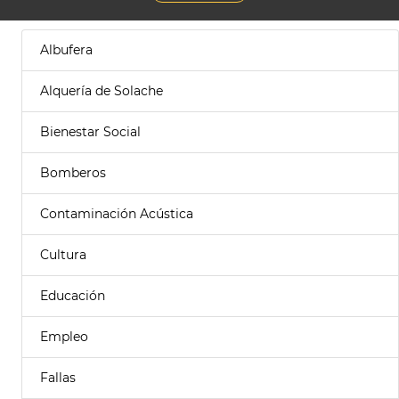
Albufera
Alquería de Solache
Bienestar Social
Bomberos
Contaminación Acústica
Cultura
Educación
Empleo
Fallas