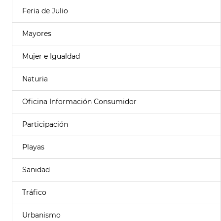
Feria de Julio
Mayores
Mujer e Igualdad
Naturia
Oficina Información Consumidor
Participación
Playas
Sanidad
Tráfico
Urbanismo