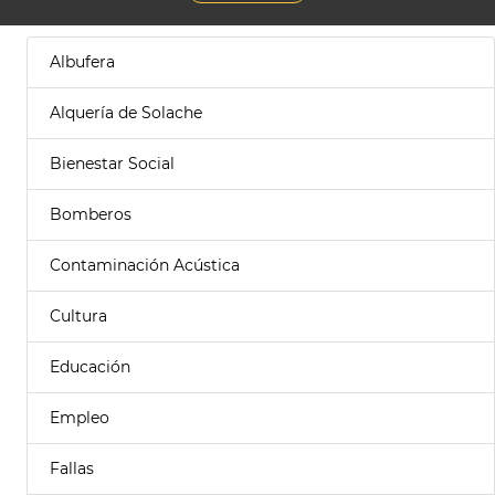
Albufera
Alquería de Solache
Bienestar Social
Bomberos
Contaminación Acústica
Cultura
Educación
Empleo
Fallas