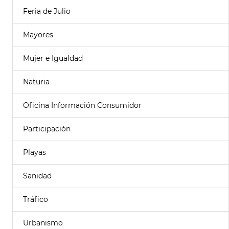
Feria de Julio
Mayores
Mujer e Igualdad
Naturia
Oficina Información Consumidor
Participación
Playas
Sanidad
Tráfico
Urbanismo