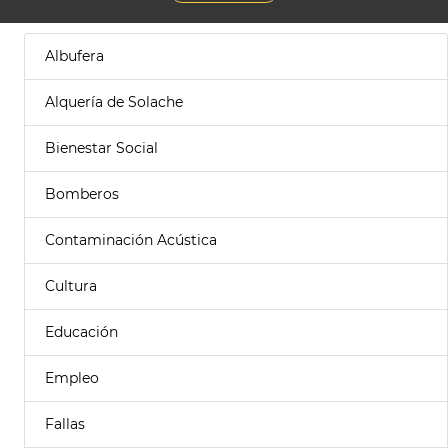
Albufera
Alquería de Solache
Bienestar Social
Bomberos
Contaminación Acústica
Cultura
Educación
Empleo
Fallas