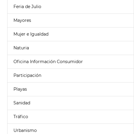
Feria de Julio
Mayores
Mujer e Igualdad
Naturia
Oficina Información Consumidor
Participación
Playas
Sanidad
Tráfico
Urbanismo