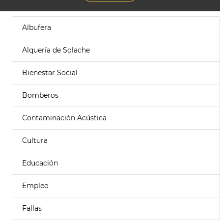
Albufera
Alquería de Solache
Bienestar Social
Bomberos
Contaminación Acústica
Cultura
Educación
Empleo
Fallas