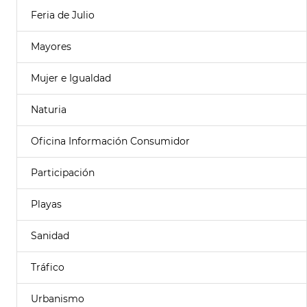
Feria de Julio
Mayores
Mujer e Igualdad
Naturia
Oficina Información Consumidor
Participación
Playas
Sanidad
Tráfico
Urbanismo