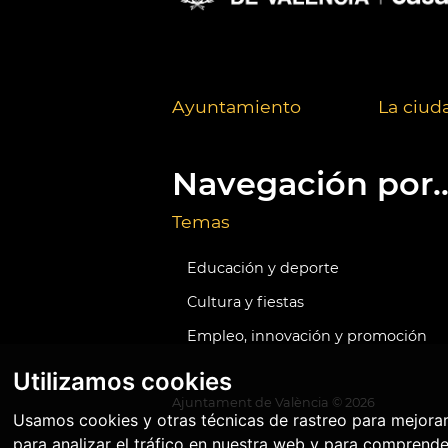
Ayuntamiento
La ciud
Navegación por..
Temas
Educación y deporte
Cultura y fiestas
Empleo, innovación y promoción
Utilizamos cookies
Ajuntament de València ©
2026
Usamos cookies y otras técnicas de rastreo para mejora
para analizar el tráfico en nuestra web y para comprende