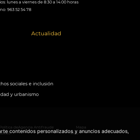
os: lunes a viernes de 8:30 a 14:00 horas
ono: 963 52 54 78
Actualidad
hos sociales e inclusión
idad y urbanismo
Política de
Agencia Antifraude
Mapa
arte contenidos personalizados y anuncios adecuados,
ookies
Web