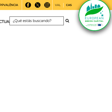
PPVALÈNCIA
VAL
CAS
CTUALIDAD