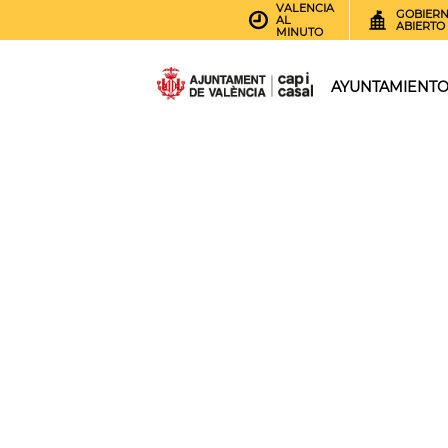
VALENCIA
GOBIER
AL
ABIERTO
MINUTO
AYUNTAMIENT