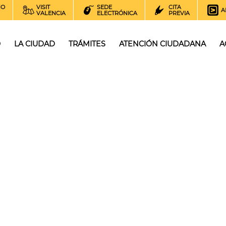
NO
VISIT
SEDE
CITA
A
VALENCIA
ELECTRÓNICA
PREVIA
O
LA CIUDAD
TRÁMITES
ATENCIÓN CIUDADANA
A