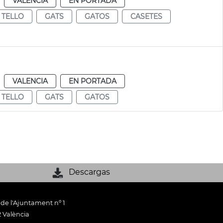
VALENCIA
EN PORTADA
 TELLO
GATS
GATOS
CASETES
VALENCIA
EN PORTADA
 TELLO
GATS
GATOS
Descargas
 de l'Ajuntament nº 1
 València