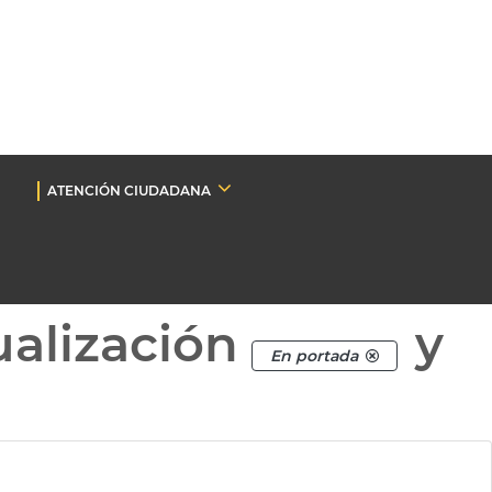
ATENCIÓN CIUDADANA
ualización
y
En portada