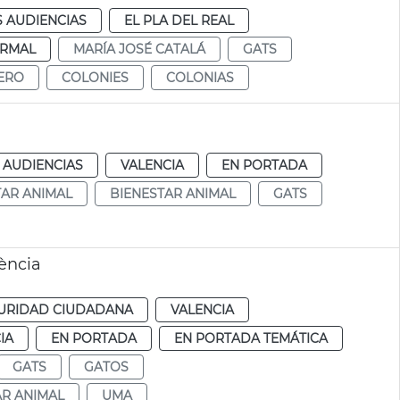
S AUDIENCIAS
EL PLA DEL REAL
RMAL
MARÍA JOSÉ CATALÁ
GATS
ERO
COLONIES
COLONIAS
 AUDIENCIAS
VALENCIA
EN PORTADA
AR ANIMAL
BIENESTAR ANIMAL
GATS
lència
URIDAD CIUDADANA
VALENCIA
IA
EN PORTADA
EN PORTADA TEMÁTICA
GATS
GATOS
AR ANIMAL
UMA