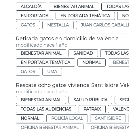
ALCALDÍA
BIENESTAR ANIMAL
TODAS LA
EN PORTADA
EN PORTADA TEMÁTICA
NO
GATOS
MESTALLA
JUAN CARLOS CABALL
Retirada gatos en domicilio de València
modificado hace 1 año
BIENESTAR ANIMAL
SANIDAD
TODAS LAS
EN PORTADA TEMÁTICA
NORMAL
BENEST
GATOS
UMA
Rescate ocho gatos vivienda Sant Isidre Va
modificado hace 1 año
BIENESTAR ANIMAL
SALUD PÚBLICA
SEG
TODAS LAS AUDIENCIAS
PATRAIX
VALENC
NORMAL
POLICÍA LOCAL
SANT ISIDRE
OFICINA BENESTAR ANIMAL
OFICINA BIENEST