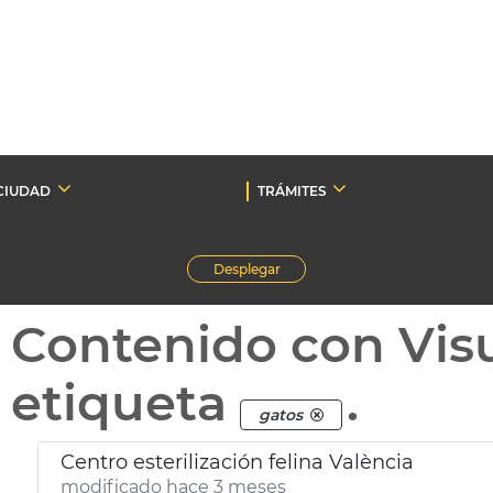
CIUDAD
TRÁMITES
Desplegar
Contenido con Vis
etiqueta
.
gatos
Centro esterilización felina València
modificado hace 3 meses