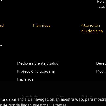
Horari
Teléf
ad
Trámites
Atención
ciudadana
.
Medio ambiente y salud
Derec
Protección ciudadana
Movil
Hacienda
Accesibilidad
Aviso
Política
r tu experiencia de navegación en nuestra web, para mostr
legal
privacidad
c
r de donde llegan nuestros visitantes.