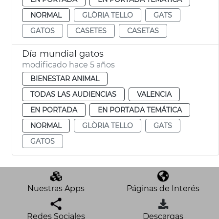
NORMAL
GLÒRIA TELLO
GATS
GATOS
CASETES
CASETAS
Día mundial gatos
modificado hace 5 años
BIENESTAR ANIMAL
TODAS LAS AUDIENCIAS
VALENCIA
EN PORTADA
EN PORTADA TEMÁTICA
NORMAL
GLÒRIA TELLO
GATS
GATOS
Nuestras Apps
Páginas de Interés
Redes Sociales
Descargas