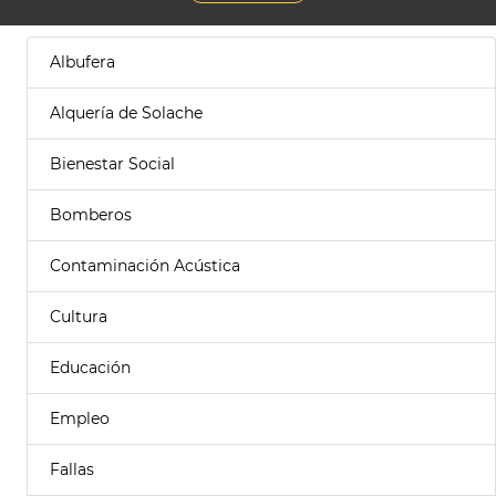
Albufera
Alquería de Solache
Bienestar Social
Bomberos
Contaminación Acústica
Cultura
Educación
Empleo
Fallas