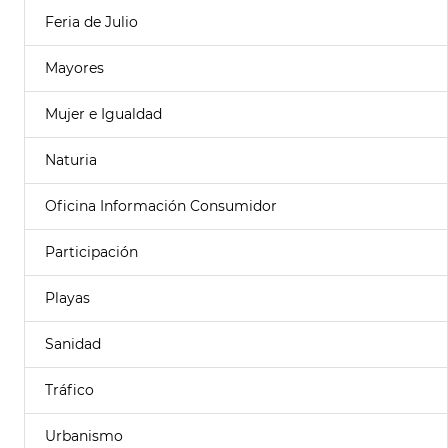
Feria de Julio
Mayores
Mujer e Igualdad
Naturia
Oficina Información Consumidor
Participación
Playas
Sanidad
Tráfico
Urbanismo