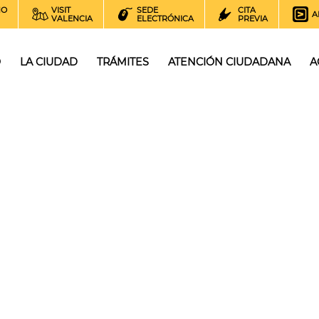
NO
VISIT
SEDE
CITA
A
VALENCIA
ELECTRÓNICA
PREVIA
O
LA CIUDAD
TRÁMITES
ATENCIÓN CIUDADANA
A