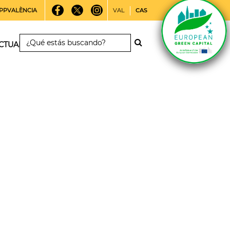
PPVALÈNCIA
VAL
CAS
CTUALIDAD