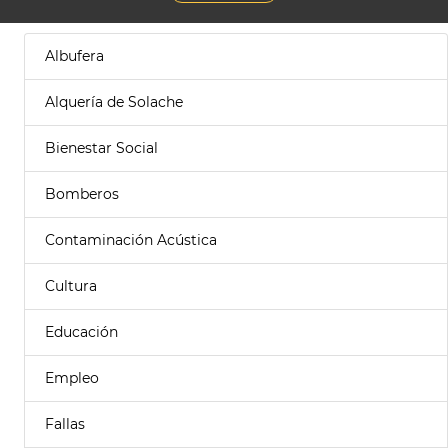
Albufera
Alquería de Solache
Bienestar Social
Bomberos
Contaminación Acústica
Cultura
Educación
Empleo
Fallas