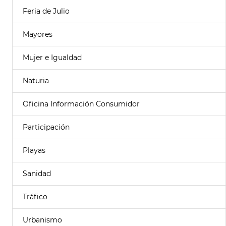
Feria de Julio
Mayores
Mujer e Igualdad
Naturia
Oficina Información Consumidor
Participación
Playas
Sanidad
Tráfico
Urbanismo