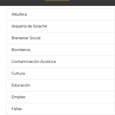
Albufera
Alquería de Solache
Bienestar Social
Bomberos
Contaminación Acústica
Cultura
Educación
Empleo
Fallas