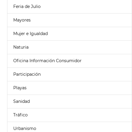
Feria de Julio
Mayores
Mujer e Igualdad
Naturia
Oficina Información Consumidor
Participación
Playas
Sanidad
Tráfico
Urbanismo