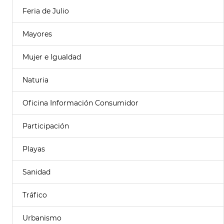
Feria de Julio
Mayores
Mujer e Igualdad
Naturia
Oficina Información Consumidor
Participación
Playas
Sanidad
Tráfico
Urbanismo