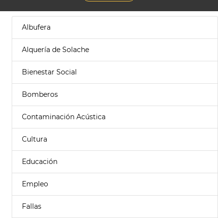
Albufera
Alquería de Solache
Bienestar Social
Bomberos
Contaminación Acústica
Cultura
Educación
Empleo
Fallas