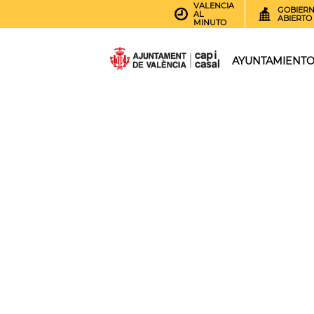
VALENCIA
GOBIER
AL
ABIERTO
MINUTO
AYUNTAMIENT