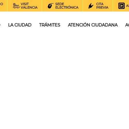
NO
VISIT
SEDE
CITA
A
VALENCIA
ELECTRÓNICA
PREVIA
O
LA CIUDAD
TRÁMITES
ATENCIÓN CIUDADANA
A