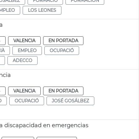
OSÁLBEZ
FORMACIÓ
FORMACIÓN
EMPLEO
LOS LEONES
a
S
VALENCIA
EN PORTADA
IÀ
EMPLEO
OCUPACIÓ
ADECCO
ncia
S
VALENCIA
EN PORTADA
O
OCUPACIÓ
JOSÉ GOSÁLBEZ
ra discapacidad en emergencias