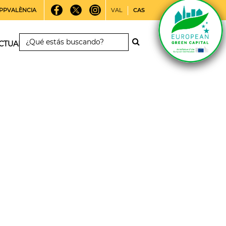
PPVALÈNCIA
VAL
CAS
CTUALIDAD