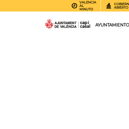
VALENCIA
GOBIER
AL
ABIERTO
MINUTO
AYUNTAMIENT