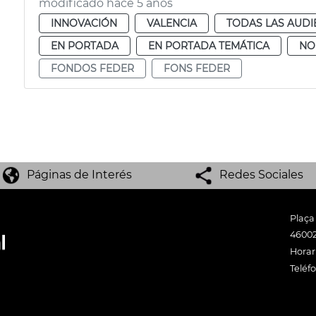
modificado hace 5 años
INNOVACIÓN
VALENCIA
TODAS LAS AUDI
EN PORTADA
EN PORTADA TEMÁTICA
NO
FONDOS FEDER
FONS FEDER
Páginas de Interés
Redes Sociales
Plaça
46002
Horari
Teléf