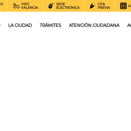
NO
VISIT
SEDE
CITA
A
VALENCIA
ELECTRÓNICA
PREVIA
O
LA CIUDAD
TRÁMITES
ATENCIÓN CIUDADANA
A