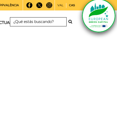
PPVALÈNCIA
VAL
CAS
CTUALIDAD