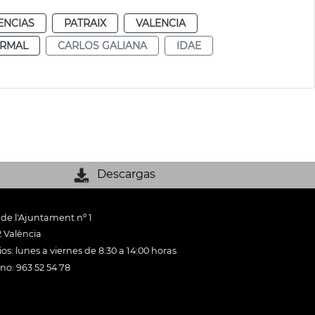
ENCIAS
PATRAIX
VALENCIA
RMAL
CARLOS GALIANA
IDAE
Descargas
 de l'Ajuntament nº 1
 València
os: lunes a viernes de 8:30 a 14:00 horas
ono: 963 52 54 78