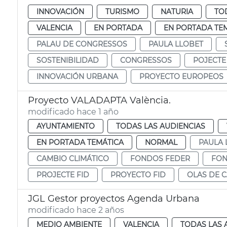
INNOVACIÓN
TURISMO
NATURIA
TO
VALENCIA
EN PORTADA
EN PORTADA TE
PALAU DE CONGRESSOS
PAULA LLOBET
SOSTENIBILIDAD
CONGRESSOS
POJECTE
INNOVACIÓN URBANA
PROYECTO EUROPEOS
Proyecto VALADAPTA València.
modificado hace 1 año
AYUNTAMIENTO
TODAS LAS AUDIENCIAS
EN PORTADA TEMÁTICA
NORMAL
PAULA 
CAMBIO CLIMÁTICO
FONDOS FEDER
FON
PROJECTE FID
PROYECTO FID
OLAS DE 
JGL Gestor proyectos Agenda Urbana
modificado hace 2 años
MEDIO AMBIENTE
VALENCIA
TODAS LAS 