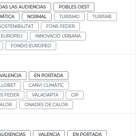
DAS LAS AUDIENCIAS
POBLES OEST
MÁTICA
NORMAL
TURISMO
TURISME
SOSTENIBILITAT
FONS FEDER
 EUROPEU
INNOVACIÓ URBANA
FONDO EUROPEO
VALENCIA
EN PORTADA
LLOBET
CANVI CLIMÀTIC
S FEDER
VALADAPTA
CIP
CALOR
ONADES DE CALOR
AUDIENCIAS
VALENCIA
EN PORTADA