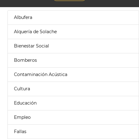
Albufera
Alquería de Solache
Bienestar Social
Bomberos
Contaminación Acústica
Cultura
Educación
Empleo
Fallas