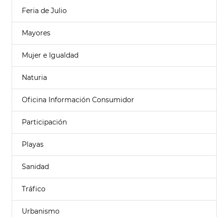
Feria de Julio
Mayores
Mujer e Igualdad
Naturia
Oficina Información Consumidor
Participación
Playas
Sanidad
Tráfico
Urbanismo