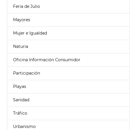
Feria de Julio
Mayores
Mujer e Igualdad
Naturia
Oficina Información Consumidor
Participación
Playas
Sanidad
Tráfico
Urbanismo