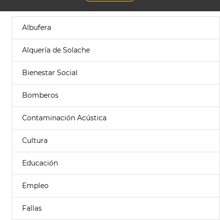
Albufera
Alquería de Solache
Bienestar Social
Bomberos
Contaminación Acústica
Cultura
Educación
Empleo
Fallas