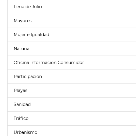
Feria de Julio
Mayores
Mujer e Igualdad
Naturia
Oficina Información Consumidor
Participación
Playas
Sanidad
Tráfico
Urbanismo