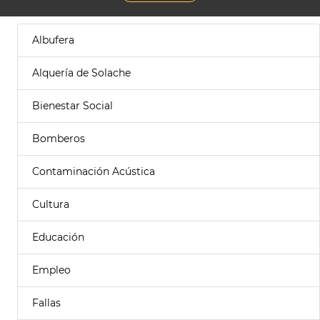
Albufera
Alquería de Solache
Bienestar Social
Bomberos
Contaminación Acústica
Cultura
Educación
Empleo
Fallas