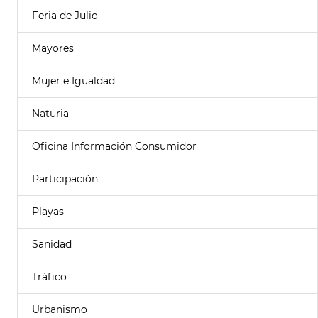
Feria de Julio
Mayores
Mujer e Igualdad
Naturia
Oficina Información Consumidor
Participación
Playas
Sanidad
Tráfico
Urbanismo