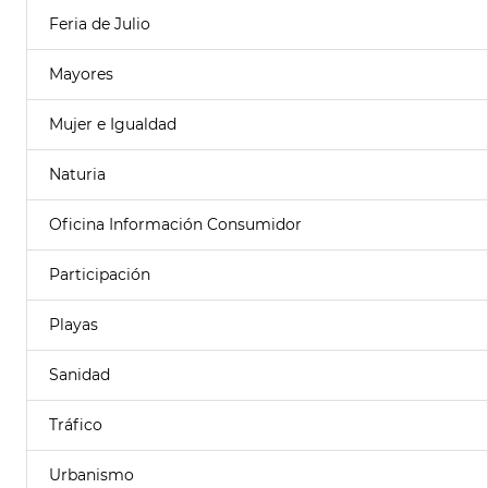
Feria de Julio
Mayores
Mujer e Igualdad
Naturia
Oficina Información Consumidor
Participación
Playas
Sanidad
Tráfico
Urbanismo