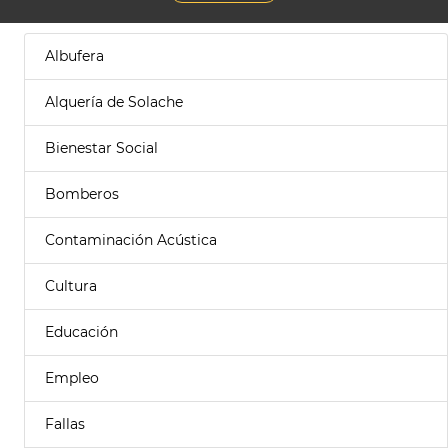
Albufera
Alquería de Solache
Bienestar Social
Bomberos
Contaminación Acústica
Cultura
Educación
Empleo
Fallas