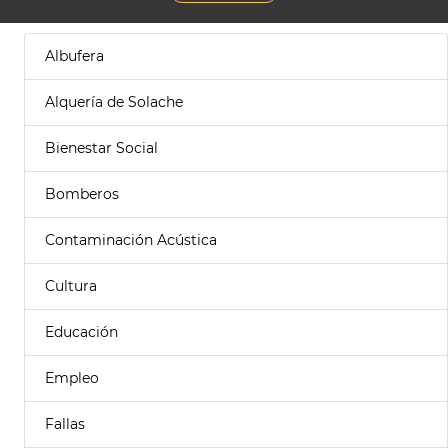
Albufera
Alquería de Solache
Bienestar Social
Bomberos
Contaminación Acústica
Cultura
Educación
Empleo
Fallas