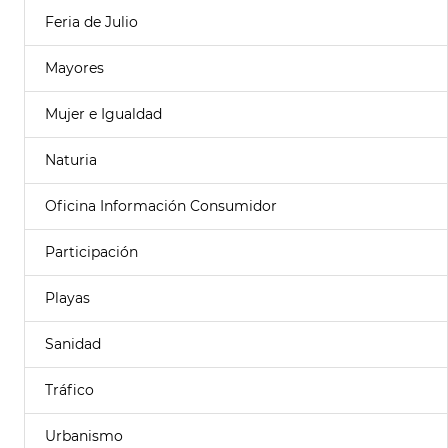
Feria de Julio
Mayores
Mujer e Igualdad
Naturia
Oficina Información Consumidor
Participación
Playas
Sanidad
Tráfico
Urbanismo