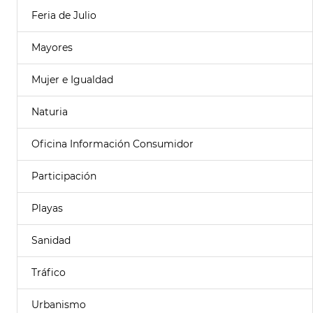
Feria de Julio
Mayores
Mujer e Igualdad
Naturia
Oficina Información Consumidor
Participación
Playas
Sanidad
Tráfico
Urbanismo