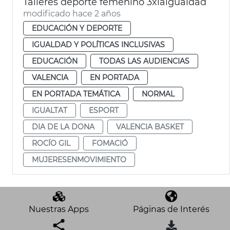
Talleres deporte femenino 3xlaigualdad
modificado hace 2 años
EDUCACIÓN Y DEPORTE
IGUALDAD Y POLÍTICAS INCLUSIVAS
EDUCACIÓN
TODAS LAS AUDIENCIAS
VALENCIA
EN PORTADA
EN PORTADA TEMÁTICA
NORMAL
IGUALTAT
ESPORT
DIA DE LA DONA
VALENCIA BASKET
ROCÍO GIL
FOMACIÓ
MUJERESENMOVIMIENTO
Nuestras Apps
Páginas de Interés