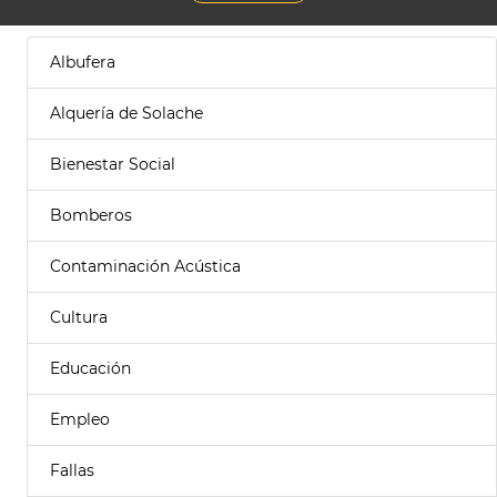
Albufera
Alquería de Solache
Bienestar Social
Bomberos
Contaminación Acústica
Cultura
Educación
Empleo
Fallas