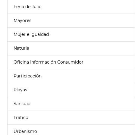
Feria de Julio
Mayores
Mujer e Igualdad
Naturia
Oficina Información Consumidor
Participación
Playas
Sanidad
Tráfico
Urbanismo