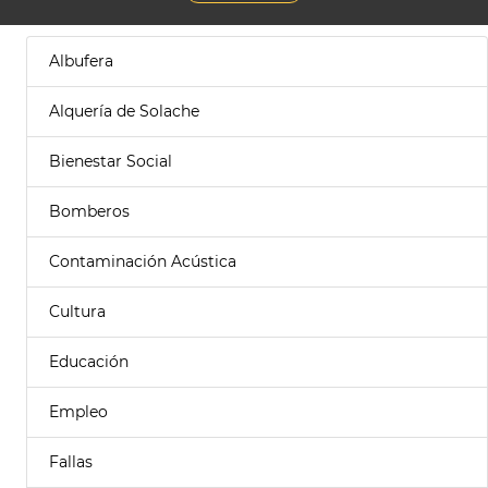
Albufera
Alquería de Solache
Bienestar Social
Bomberos
Contaminación Acústica
Cultura
Educación
Empleo
Fallas