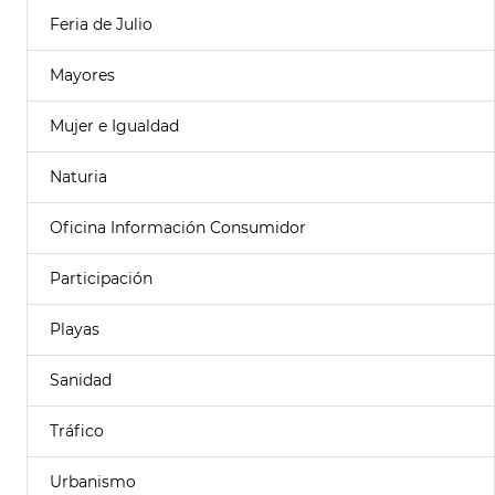
Feria de Julio
Mayores
Mujer e Igualdad
Naturia
Oficina Información Consumidor
Participación
Playas
Sanidad
Tráfico
Urbanismo