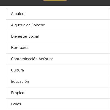
Albufera
Alquería de Solache
Bienestar Social
Bomberos
Contaminación Acústica
Cultura
Educación
Empleo
Fallas