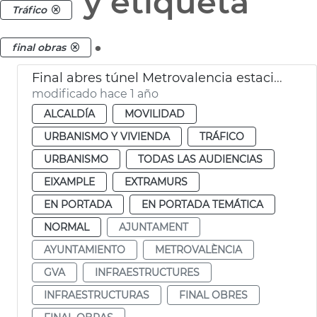
y etiqueta
Tráfico
.
final obras
Final abres túnel Metrovalencia estaciones de Xàtiva y Alicante
modificado hace 1 año
ALCALDÍA
MOVILIDAD
URBANISMO Y VIVIENDA
TRÁFICO
URBANISMO
TODAS LAS AUDIENCIAS
EIXAMPLE
EXTRAMURS
EN PORTADA
EN PORTADA TEMÁTICA
NORMAL
AJUNTAMENT
AYUNTAMIENTO
METROVALÈNCIA
GVA
INFRAESTRUCTURES
INFRAESTRUCTURAS
FINAL OBRES