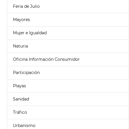
Feria de Julio
Mayores
Mujer e Igualdad
Naturia
Oficina Información Consumidor
Participación
Playas
Sanidad
Tráfico
Urbanismo