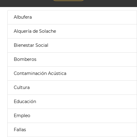
Albufera
Alquería de Solache
Bienestar Social
Bomberos
Contaminación Acústica
Cultura
Educación
Empleo
Fallas