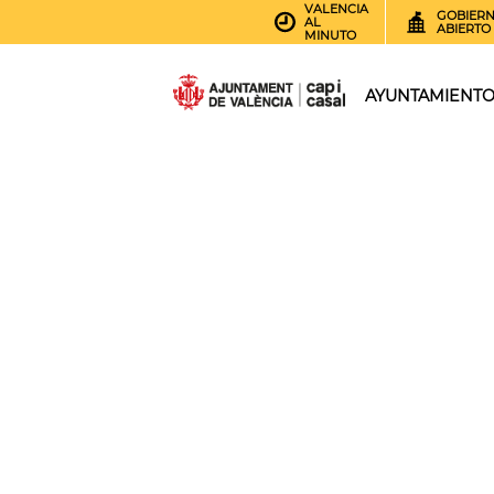
VALENCIA
GOBIER
AL
ABIERTO
MINUTO
AYUNTAMIENT