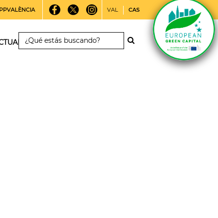
PPVALÈNCIA
VAL
CAS
CTUALIDAD