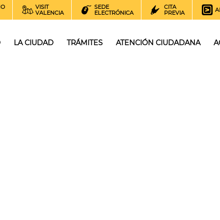
NO
VISIT
SEDE
CITA
A
VALENCIA
ELECTRÓNICA
PREVIA
O
LA CIUDAD
TRÁMITES
ATENCIÓN CIUDADANA
A