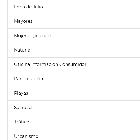
Feria de Julio
Mayores
Mujer e Igualdad
Naturia
Oficina Información Consumidor
Participación
Playas
Sanidad
Tráfico
Urbanismo