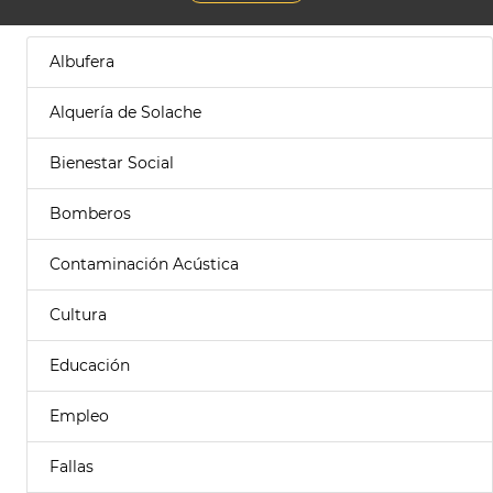
Albufera
Alquería de Solache
Bienestar Social
Bomberos
Contaminación Acústica
Cultura
Educación
Empleo
Fallas