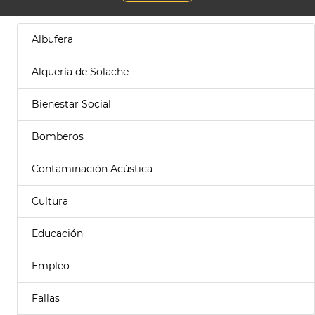
Albufera
Alquería de Solache
Bienestar Social
Bomberos
Contaminación Acústica
Cultura
Educación
Empleo
Fallas