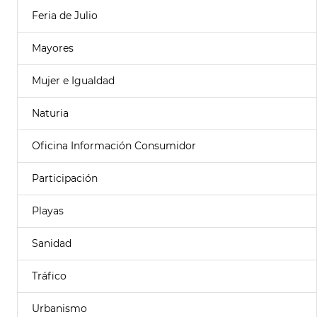
Feria de Julio
Mayores
Mujer e Igualdad
Naturia
Oficina Información Consumidor
Participación
Playas
Sanidad
Tráfico
Urbanismo