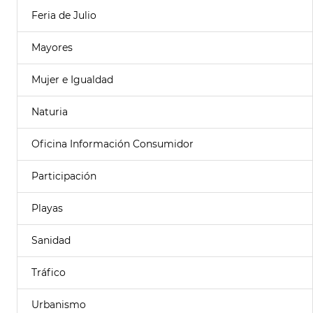
Feria de Julio
Mayores
Mujer e Igualdad
Naturia
Oficina Información Consumidor
Participación
Playas
Sanidad
Tráfico
Urbanismo