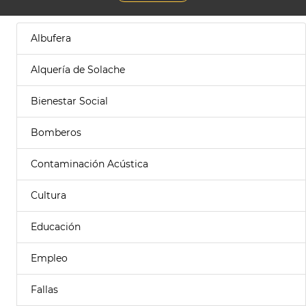
Albufera
Alquería de Solache
Bienestar Social
Bomberos
Contaminación Acústica
Cultura
Educación
Empleo
Fallas