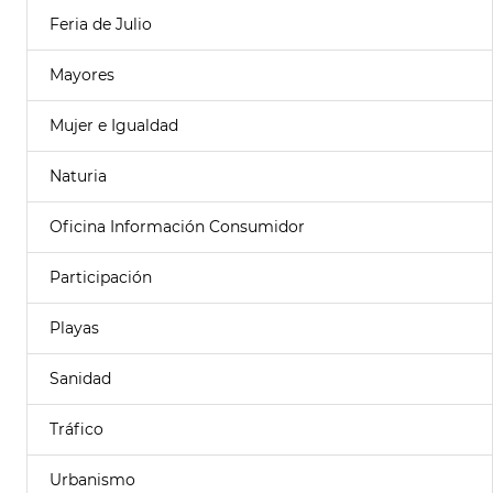
Feria de Julio
Mayores
Mujer e Igualdad
Naturia
Oficina Información Consumidor
Participación
Playas
Sanidad
Tráfico
Urbanismo