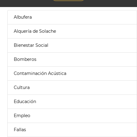
Albufera
Alquería de Solache
Bienestar Social
Bomberos
Contaminación Acústica
Cultura
Educación
Empleo
Fallas