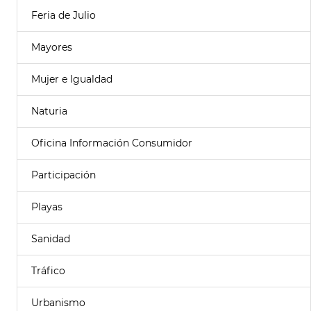
Feria de Julio
Mayores
Mujer e Igualdad
Naturia
Oficina Información Consumidor
Participación
Playas
Sanidad
Tráfico
Urbanismo