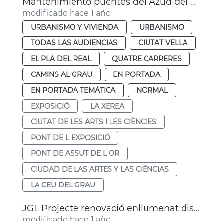
Mantenimiento puentes del Azud del Oro y de la Exposición València
modificado hace 1 año
URBANISMO Y VIVIENDA
URBANISMO
TODAS LAS AUDIENCIAS
CIUTAT VELLA
EL PLA DEL REAL
QUATRE CARRERES
CAMINS AL GRAU
EN PORTADA
EN PORTADA TEMÁTICA
NORMAL
EXPOSICIÓ
LA XEREA
CIUTAT DE LES ARTS I LES CIÈNCIES
PONT DE L EXPOSICIÓ
PONT DE ASSUT DE L OR
CIUDAD DE LAS ARTES Y LAS CIÉNCIAS
LA CEU DEL GRAU
JGL Projecte renovació enllumenat districtes València
modificado hace 1 año