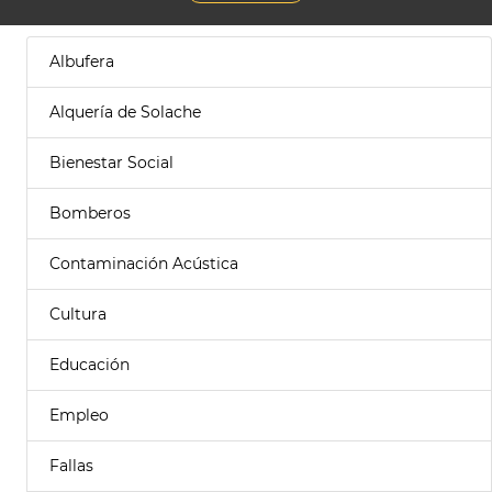
Albufera
Alquería de Solache
Bienestar Social
Bomberos
Contaminación Acústica
Cultura
Educación
Empleo
Fallas